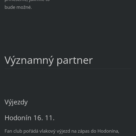
bude možné.
21. 9. - Nakonec
vyrobíme 33 ks
speciálních magnetek
k příležitosti výjezdu
za Peterem.
Významný partner
Magnetky budou mít
možnost zakoupit
přednostně účastníci
výjezdu, cena 33 Kč.
Výjezdy
Hodonín 16. 11.
Fan club pořádá vlakový výjezd na zápas do Hodonína,