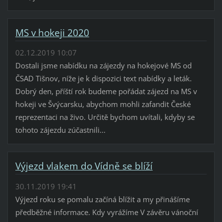
MS v hokeji 2020
02.12.2019 10:07
Dostali jsme nabídku na zájezdy na hokejové MS od
ČSAD Tišnov, níže je k dispozici text nabídky a leták.
Dobrý den, příští rok budeme pořádat zájezd na MS v
hokeji ve Švýcarsku, abychom mohli zafandit České
reprezentaci na živo. Určitě bychom uvítali, kdyby se
tohoto zájezdu zúčastnili...
Výjezd vlakem do Vídně se blíží
30.11.2019 19:41
Výjezd roku se pomalu začíná blížit a my přinášíme
předběžné informace. Kdy vyrážíme V závěru vánoční