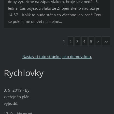
doby vyrazíme na zápas vlakem, hraje se v neděli 5.
ledna. Čas odjezdu vlaku ze Znojemského nádraží je
14:57. Kolik to bude stát a co všechno je v ceně Cenu
se pokusíme udržet na stejné...
1
2
3
4
5
>
>>
Nastav si tuto stránku jako domovskou.
Rychlovky
3. 9. 2019 - Byl
zveřejněn plán
výjezdů.
17. 9. - Na první