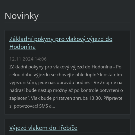
Novinky
Základní pokyny pro vlakový výjezd do
Hodonína
12.11.2024 14:06
Základní pokyny pro vlakový výjezd do Hodonína - Po
celou dobu výjezdu se chovejte ohleduplně k ostatním
výjezdníkům, jede nás opravdu hodně. - Ve Znojmě na
nádraží bude nástup možný až po kontrole potvrzení o
zaplacení. Vlak bude přistaven zhruba 13:30. Připravte
si potvrzovací SMS a...
Výjezd vlakem do Třebíče