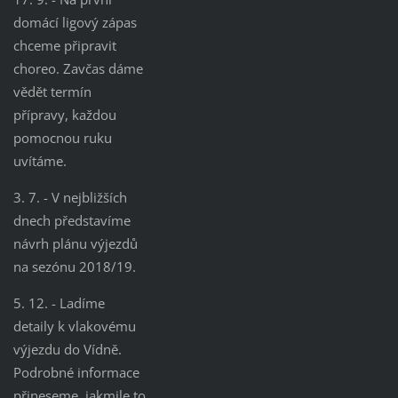
domácí ligový zápas
chceme připravit
choreo. Zavčas dáme
vědět termín
přípravy, každou
pomocnou ruku
uvítáme.
3. 7. - V nejbližších
dnech představíme
návrh plánu výjezdů
na sezónu 2018/19.
5. 12. - Ladíme
detaily k vlakovému
výjezdu do Vídně.
Podrobné informace
přineseme, jakmile to